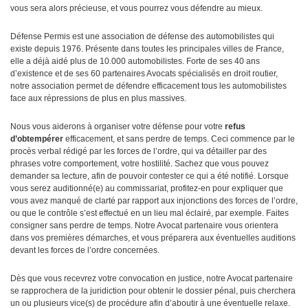
vous sera alors précieuse, et vous pourrez vous défendre au mieux.
Défense Permis est une association de défense des automobilistes qui
existe depuis 1976. Présente dans toutes les principales villes de France,
elle a déjà aidé plus de 10.000 automobilistes. Forte de ses 40 ans
d’existence et de ses 60 partenaires Avocats spécialisés en droit routier,
notre association permet de défendre efficacement tous les automobilistes
face aux répressions de plus en plus massives.
Nous vous aiderons à organiser votre défense pour votre
refus
d’obtempérer
efficacement, et sans perdre de temps. Ceci commence par le
procès verbal rédigé par les forces de l’ordre, qui va détailler par des
phrases votre comportement, votre hostilité. Sachez que vous pouvez
demander sa lecture, afin de pouvoir contester ce qui a été notifié. Lorsque
vous serez auditionné(e) au commissariat, profitez-en pour expliquer que
vous avez manqué de clarté par rapport aux injonctions des forces de l’ordre,
ou que le contrôle s’est effectué en un lieu mal éclairé, par exemple. Faites
consigner sans perdre de temps. Notre Avocat partenaire vous orientera
dans vos premières démarches, et vous préparera aux éventuelles auditions
devant les forces de l’ordre concernées.
Dès que vous recevrez votre convocation en justice, notre Avocat partenaire
se rapprochera de la juridiction pour obtenir le dossier pénal, puis cherchera
un ou plusieurs vice(s) de procédure afin d’aboutir à une éventuelle relaxe.