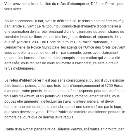
Vous avez commis l’infraction du
refus d’obtempérer
, Défense Permis peut
vous aider.
Souvent confondu, à tort, avec le délit de fuite, le refus d’obtempérer est régi
par l’article suivant : Le fait pour tout conducteur d’omettre d’obtempérer à
une sommation de s’arrêter émanant d’un fonctionnaire ou agent chargé de
constater les infractions et muni des insignes extérieurs et apparents de sa
qualité. (Article L 233-1 du Code de la route). La Police Nationale, la
Gendarmerie, la Police Municipale, les agents de l’Office des forêts, peuvent
vous contrôler à tout moment, et si , par exemple, après avoir clairement
reconnu les forces de l’ordre et bien compris la sommation qui vous a été
adressée, vous refusez de vous soumettre à l’alcootest, ce sera alors un
refus d’obtempérer.
Le
refus d’obtempérer
n’est pas sans conséquence, puisqu’il vous expose
à de lourdes peines, telles que trois mois d’emprisonnement et 3750 Euros
d’amende, votre permis de conduire peut être suspendu pour une durée de
trois ans maximum, et six points vous sont automatiquement retirés, vous
pouvez être amené(e) à effectuer un travail d’intérêt général, et devoir
honorer une peine de jours-amende, qui est une somme fixée par le juge,
que vous devrez payer au Trésor Public, de manière quotidienne pendant le
nombre de jours que ce dernier aura requis.
L’aide d’un Avocat partenaire de Défense Permis, spécialisé en droit routier,