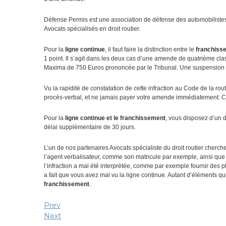
Défense Permis est une association de défense des automobilistes
Avocats spécialisés en droit routier.
Pour la
ligne continue
, il faut faire la distinction entre le
franchiss
1 point. Il s’agit dans les deux cas d’une amende de quatrième clas
Maxima de 750 Euros prononcée par le Tribunal. Une suspension d
Vu la rapidité de constatation de cette infraction au Code de la route 
procès-verbal, et ne jamais payer votre amende immédiatement. Ces
Pour la
ligne continue et le franchissement
, vous disposez d’un d
délai supplémentaire de 30 jours.
L’un de nos partenaires Avocats spécialiste du droit routier cherc
l’agent verbalisateur, comme son matricule par exemple, ainsi que l
l’infraction a mal été interprétée, comme par exemple fournir des 
a fait que vous avez mal vu la ligne continue. Autant d’éléments qui
franchissement
.
Prev
Next