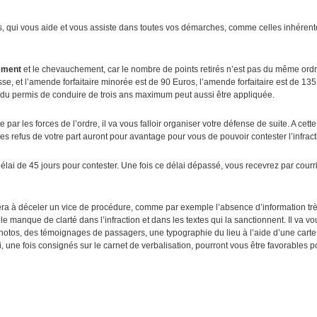
, qui vous aide et vous assiste dans toutes vos démarches, comme celles inhérent
ement
et le chevauchement, car le nombre de points retirés n’est pas du même ord
se, et l’amende forfaitaire minorée est de 90 Euros, l’amende forfaitaire est de 13
u permis de conduire de trois ans maximum peut aussi être appliquée.
par les forces de l’ordre, il va vous falloir organiser votre défense de suite. A cette 
 refus de votre part auront pour avantage pour vous de pouvoir contester l’infract
élai de 45 jours pour contester. Une fois ce délai dépassé, vous recevrez par courr
hera à déceler un vice de procédure, comme par exemple l’absence d’information très
e manque de clarté dans l’infraction et dans les textes qui la sanctionnent. Il va 
photos, des témoignages de passagers, une typographie du lieu à l’aide d’une carte 
, une fois consignés sur le carnet de verbalisation, pourront vous être favorables p