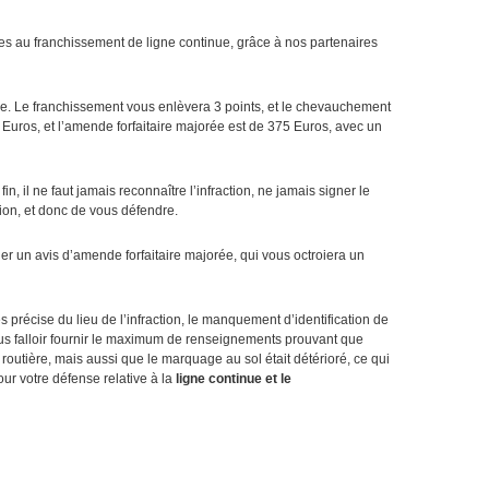
es au franchissement de ligne continue, grâce à nos partenaires
re. Le franchissement vous enlèvera 3 points, et le chevauchement
5 Euros, et l’amende forfaitaire majorée est de 375 Euros, avec un
fin, il ne faut jamais reconnaître l’infraction, ne jamais signer le
ion, et donc de vous défendre.
ier un avis d’amende forfaitaire majorée, qui vous octroiera un
 précise du lieu de l’infraction, le manquement d’identification de
vous falloir fournir le maximum de renseignements prouvant que
routière, mais aussi que le marquage au sol était détérioré, ce qui
our votre défense relative à la
ligne continue et le