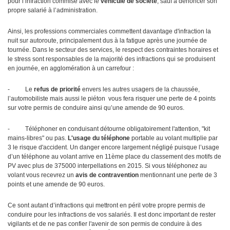
pour l’infraction commise avec le
véhicule de société
, sauf à dénoncer son
propre salarié à l’administration.
Ainsi, les professions commerciales commettent davantage d'infraction la
nuit sur autoroute, principalement dus à la fatigue après une journée de
tournée. Dans le secteur des services, le respect des contraintes horaires et
le stress sont responsables de la majorité des infractions qui se produisent
en journée, en agglomération à un carrefour :
- Le
refus de priorité
envers les autres usagers de la chaussée,
l’automobiliste mais aussi le piéton vous fera risquer une perte de 4 points
sur votre permis de conduire ainsi qu’une amende de 90 euros.
- Téléphoner en conduisant détourne obligatoirement l'attention, "kit
mains-libres" ou pas.
L'usage du téléphone
portable au volant multiplie par
3 le risque d'accident. Un danger encore largement négligé puisque l’usage
d’un téléphone au volant arrive en 11ème place du classement des motifs de
PV avec plus de 375000 interpellations en 2015. Si vous téléphonez au
volant vous recevrez un
avis de contravention
mentionnant une perte de 3
points et une amende de 90 euros.
Ce sont autant d’infractions qui mettront en péril votre propre permis de
conduire pour les infractions de vos salariés. Il est donc important de rester
vigilants et de ne pas confier l'avenir de son permis de conduire à des