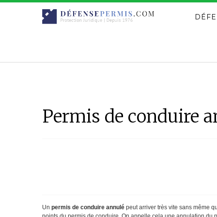
DÉFE
Permis de conduire an
Un
permis de conduire annulé
peut arriver très vite sans même que
points du permis de conduire. On appelle cela une annulation du p