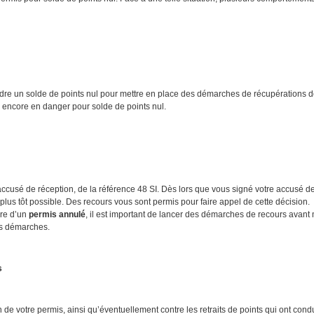
eindre un solde de points nul pour mettre en place des démarches de récupérations 
 encore en danger pour solde de points nul.
n accusé de réception, de la référence 48 SI. Dès lors que vous signé votre accusé d
e plus tôt possible. Des recours vous sont permis pour faire appel de cette décision
re d’un
permis annulé
, il est important de lancer des démarches de recours avant
os démarches.
s
 de votre permis, ainsi qu’éventuellement contre les retraits de points qui ont condui