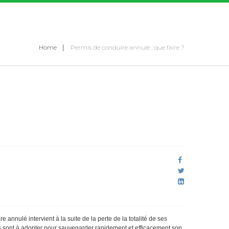
Home
Permis de conduire annulé : que faire ?
annulé intervient à la suite de la perte de la totalité de ses
ts sont à adopter pour sauvegarder rapidement et efficacement son