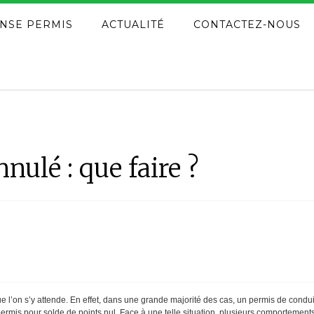
NSE PERMIS
ACTUALITÉ
CONTACTEZ-NOUS
nulé : que faire ?
 l’on s’y attende. En effet, dans une grande majorité des cas, un permis de conduire 
ermis pour solde de points nul. Face à une telle situation, plusieurs comportemen