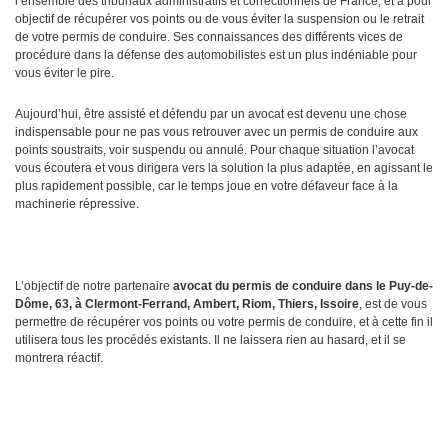
l’ensemble des tribunaux administratifs et correctionnels de France, et a pour
objectif de récupérer vos points ou de vous éviter la suspension ou le retrait
de votre permis de conduire. Ses connaissances des différents vices de
procédure dans la défense des automobilistes est un plus indéniable pour
vous éviter le pire.
Aujourd’hui, être assisté et défendu par un avocat est devenu une chose
indispensable pour ne pas vous retrouver avec un permis de conduire aux
points soustraits, voir suspendu ou annulé. Pour chaque situation l’avocat
vous écoutera et vous dirigera vers la solution la plus adaptée, en agissant le
plus rapidement possible, car le temps joue en votre défaveur face à la
machinerie répressive.
L’objectif de notre partenaire
avocat du permis de conduire dans le Puy-de-
Dôme, 63, à Clermont-Ferrand, Ambert, Riom, Thiers, Issoire
, est de vous
permettre de récupérer vos points ou votre permis de conduire, et à cette fin il
utilisera tous les procédés existants. Il ne laissera rien au hasard, et il se
montrera réactif.