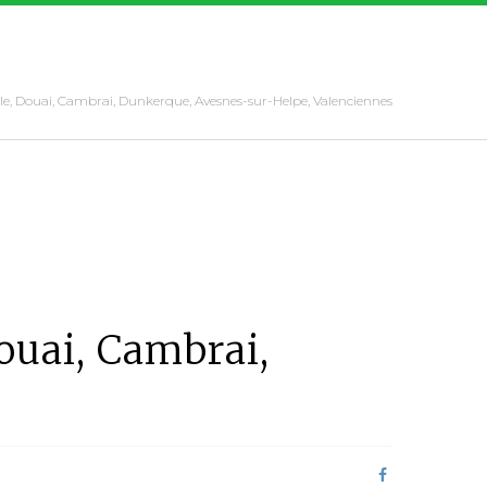
lle, Douai, Cambrai, Dunkerque, Avesnes-sur-Helpe, Valenciennes
Douai, Cambrai,