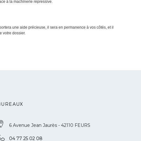
face à la machinerie répressive.
ortera une aide précieuse, il sera en permanence à vos côtés, et il
e votre dossier.
BUREAUX
6 Avenue Jean Jaurès - 42110 FEURS
04 77 25 02 08