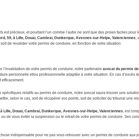
s est précieux, et pourtant l’un comme l’autre ne sont que des proies faciles pour le
rd, 59, à Lille, Douai, Cambrai, Dunkerque, Avesnes-sur-Helpe, Valenciennes
, 
 soit de revalider votre permis de conduire, en fonction de votre situation.
er l’invalidation de votre permis de conduire, notre partenaire
avocat
du permis de 
dure personnelle et/ou professionnelle adaptée à votre situation. En cas d’excès de
 efficacement.
écifiques relatifs au permis de conduire, notre avocat saura trouver une solution p
tre, selon le cas, soit de récupérer vos points, soit de solliciter du tribunal une rel
 à Lille, Douai, Cambrai, Dunkerque, Avesnes-sur-Helpe, Valenciennes
, est com
ts ou de vous éviter la suspension ou le retrait de votre permis de conduire. Ses c
 chose indispensable pour ne pas vous retrouver avec un permis de conduire aux po