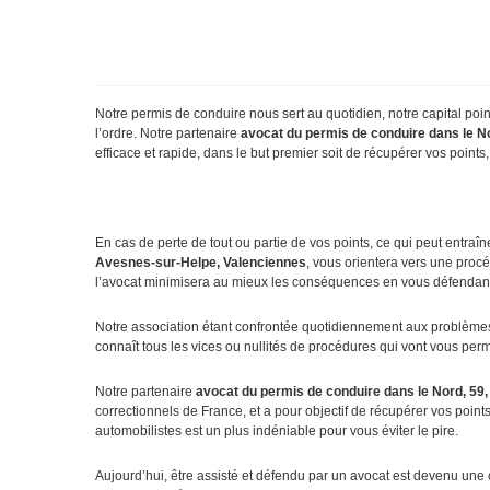
Notre permis de conduire nous sert au quotidien, notre capital point
l’ordre. Notre partenaire
avocat du permis de conduire dans le No
efficace et rapide, dans le but premier soit de récupérer vos points,
En cas de perte de tout ou partie de vos points, ce qui peut entraîn
Avesnes-sur-Helpe, Valenciennes
, vous orientera vers une procé
l’avocat minimisera au mieux les conséquences en vous défendant
Notre association étant confrontée quotidiennement aux problèmes sp
connaît tous les vices ou nullités de procédures qui vont vous permet
Notre partenaire
avocat du permis de conduire dans le Nord, 59,
correctionnels de France, et a pour objectif de récupérer vos poin
automobilistes est un plus indéniable pour vous éviter le pire.
Aujourd’hui, être assisté et défendu par un avocat est devenu une